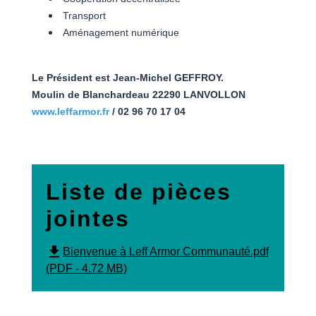
Transport
Aménagement numérique
Le Président est Jean-Michel GEFFROY.
Moulin de Blanchardeau 22290 LANVOLLON
www.leffarmor.fr
/ 02 96 70 17 04
Liste de pièces
jointes
file_download
Bienvenue à Leff Armor Communauté.pdf
(PDF - 4.72 MB)