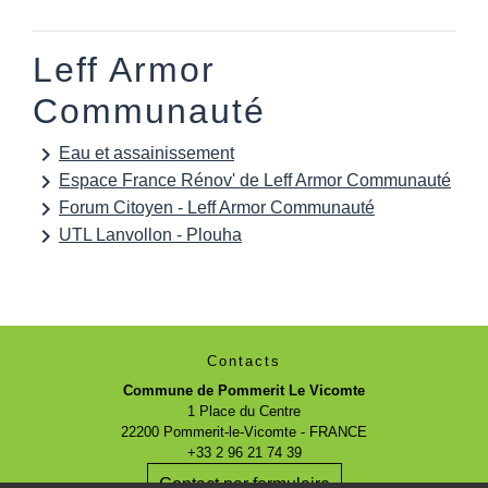
Leff Armor
Communauté
keyboard_arrow_right
Eau et assainissement
keyboard_arrow_right
Espace France Rénov' de Leff Armor Communauté
keyboard_arrow_right
Forum Citoyen - Leff Armor Communauté
keyboard_arrow_right
UTL Lanvollon - Plouha
Contacts
Commune de Pommerit Le Vicomte
1 Place du Centre
22200 Pommerit-le-Vicomte - FRANCE
+33 2 96 21 74 39
Contact par formulaire