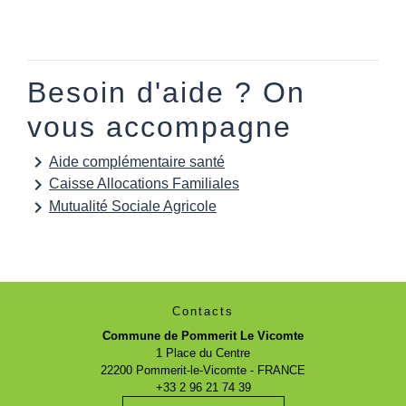
Besoin d'aide ? On
vous accompagne
keyboard_arrow_right
Aide complémentaire santé
keyboard_arrow_right
Caisse Allocations Familiales
keyboard_arrow_right
Mutualité Sociale Agricole
Contacts
Commune de Pommerit Le Vicomte
1 Place du Centre
22200 Pommerit-le-Vicomte - FRANCE
+33 2 96 21 74 39