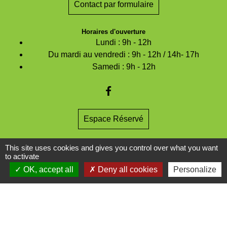
Contact par formulaire
Horaires d'ouverture
Lundi : 9h - 12h
Du mardi au vendredi : 9h - 12h / 14h- 17h
Samedi : 9h - 12h
Espace Réservé
This site uses cookies and gives you control over what you want
to activate
Mentions légales
-
Politique de confidentialité
-
OK, accept all
Deny all cookies
Personalize
Accessibilité
-
Plan du site
-
Gestion des cookies
Site créé en partenariat avec Réseau des Communes