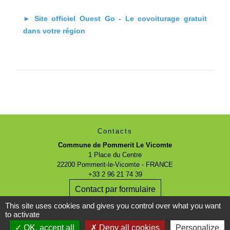
►
Site officiel Ouest Go - Le covoiturage gratuit
dans votre région
Contacts
Commune de Pommerit Le Vicomte
1 Place du Centre
22200 Pommerit-le-Vicomte - FRANCE
+33 2 96 21 74 39
Contact par formulaire
This site uses cookies and gives you control over what you want
to activate
Horaires d'ouverture
Lundi : 9h - 12h
OK, accept all
Deny all cookies
Personalize