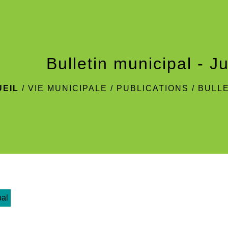
Bulletin municipal - Ju
UEIL
/
VIE MUNICIPALE
/
PUBLICATIONS
/
BULLE
pal