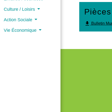
Culture / Loisirs
Pièces
Action Sociale
file_download
Bulletin Mun
Vie Économique