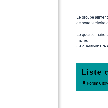
Le groupe aliment
de notre territoir
Le questionnaire 
mairie.
Ce questionnaire 
Liste 
file_download
Forum Citoy