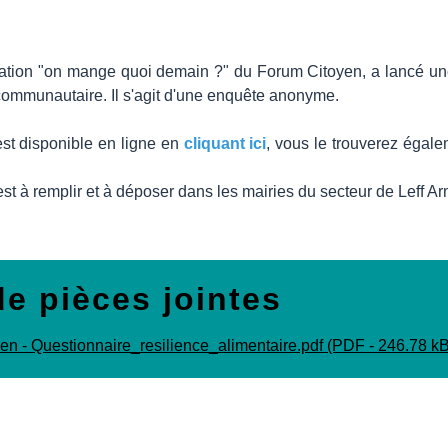
ation "on mange quoi demain ?" du Forum Citoyen, a lancé une 
e communautaire. Il s'agit d'une enquête anonyme.
est disponible en ligne en
cliquant ici
, vous le trouverez égale
est à remplir et à déposer dans les mairies du secteur de Leff
de pièces jointes
en - Questionnaire_resilience_alimentaire.pdf (PDF - 246.78 kB