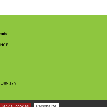
omte
RANCE
/ 14h- 17h
Deny all cookies
Personalize