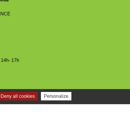
RANCE
/ 14h- 17h
Deny all cookies
Personalize
Plan du site
-
Gestion des cookies