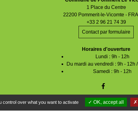
1 Place du Centre
22200 Pommerit-le-Vicomte - F
+33 2 96 21 74 39
Contact par formulaire
Horaires d'ouverture
Lundi : 9h - 12h
Du mardi au vendredi : 9h - 12h 
Samedi : 9h - 12h
 control over what you want to activate
OK, accept all
Espace Réservé
entions légales
-
Politique de confidentialité
-
Accessibilité
-