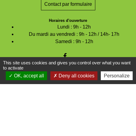
Contact par formulaire
Horaires d'ouverture
Lundi : 9h - 12h
Du mardi au vendredi : 9h - 12h / 14h- 17h
Samedi : 9h - 12h
This site uses cookies and gives you control over what you want
to activate
Espace Réservé
OK, accept all
Deny all cookies
Personalize
Mentions légales
-
Politique de confidentialité
-
Accessibilité
-
Plan du site
-
Gestion des cookies
Site créé en partenariat avec Réseau des Communes