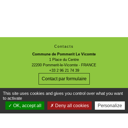
Contacts
Commune de Pommerit Le Vicomte
1 Place du Centre
22200 Pommerit-le-Vicomte - FRANCE
+33 2 96 21 74 39
Contact par formulaire
This site uses cookies and gives you control over what you want
Horaires d'ouverture
to activate
Lundi : 9h - 12h
OK, accept all
Deny all cookies
Personalize
Du mardi au vendredi : 9h - 12h / 14h- 17h
Samedi : 9h - 12h