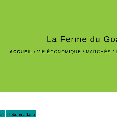
La Ferme du Go
ACCUEIL
/
VIE ÉCONOMIQUE
/
MARCHÉS
/
rt
Hebdomadaire