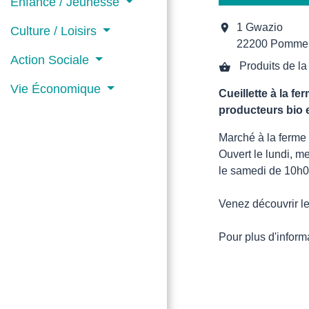
Enfance / Jeunesse
location_on
1 Gwazio
Culture / Loisirs
22200 Pommeri
Action Sociale
Produits de la
shopping_basket
Vie Économique
Cueillette à la fe
producteurs bio 
Marché à la ferme 
Ouvert le lundi, m
le samedi de 10h0
Venez découvrir le
Pour plus d'inform