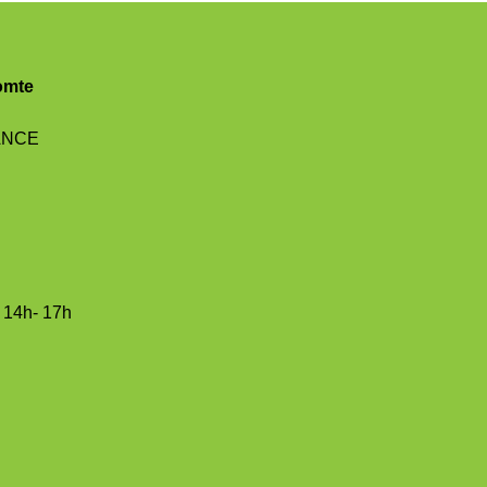
omte
RANCE
/ 14h- 17h